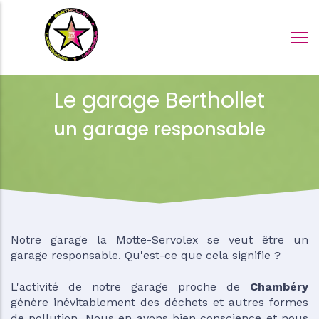
Aller
au
contenu
principal
Le garage Berthollet
un garage responsable
Notre garage la Motte-Servolex se veut être un
garage responsable. Qu'est-ce que cela signifie ?
L'activité de notre garage proche de
Chambéry
génère inévitablement des déchets et autres formes
de pollution. Nous en avons bien conscience et nous