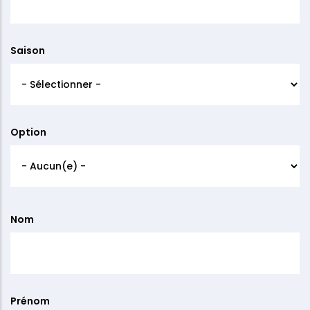
Saison
Option
Informations
Nom
de
contact
Prénom