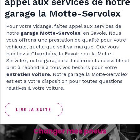
ervices de notre
Motte-Servolex
faites appel aux services de
-Servolex
, en Savoie. Nous
station de qualité pour votre
 soit sa marque. Que vous
 la Ravoire ou la Motte-
ge est facilement accessible et
us vos besoins pour votre
Notre garage la Motte-Servolex
sition pour toutes questions
ture.
Changer mes pneus