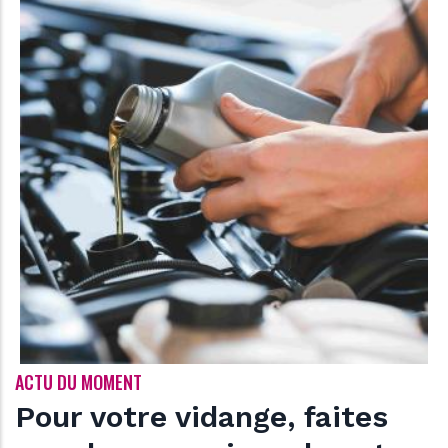
ACTU DU MOMENT
Quand faut-il
entretien aut
Indispensable pour veill
voiture, un
entretien a
manière régulière. Il est
faire cette révision par 
disposera des connaissa
adéquat. Si vous avez u
optimale séparant deux e
Le garage Berthollet vou
article.
LIRE LA SUITE
vidange, faites