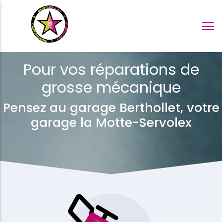
Aller
au
contenu
principal
Pour vos réparations de
grosse mécanique
Pensez au garage Berthollet, votre
garage la Motte-Servolex