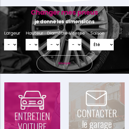
Changer mes pneus
je donne les dimensions
Largeur
Hauteur
Diamètre
Vitesse
Saison
CONTACTER
ENTRETIEN
le garage
VOITURE